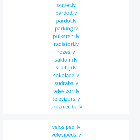
outlet.lv
pardod.lv
pardot.lv
parking.lv
pulksteni.lv
radiatori.lv
rozes.lv
saldumi.lv
silditaji.lv
sokolade.lv
sudrabs.lv
televizori.lv
televizors.lv
tirdznieciba.lv
velosipedi.lv
velosipeds.lv