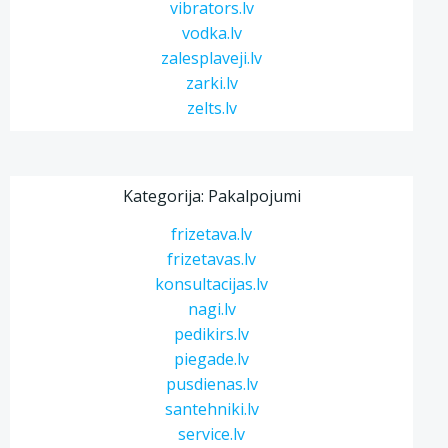
vibrators.lv
vodka.lv
zalesplaveji.lv
zarki.lv
zelts.lv
Kategorija: Pakalpojumi
frizetava.lv
frizetavas.lv
konsultacijas.lv
nagi.lv
pedikirs.lv
piegade.lv
pusdienas.lv
santehniki.lv
service.lv