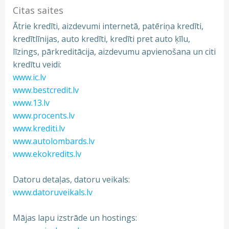
Citas saites
Ātrie kredīti, aizdevumi internetā, patēriņa kredīti,
kredītlīnijas, auto kredīti, kredīti pret auto ķīlu,
līzings, pārkreditācija, aizdevumu apvienošana un citi
kredītu veidi:
www.ic.lv
www.bestcredit.lv
www.13.lv
www.procents.lv
www.krediti.lv
www.autolombards.lv
www.ekokredits.lv
Datoru detaļas, datoru veikals:
www.datoruveikals.lv
Mājas lapu izstrāde un hostings: