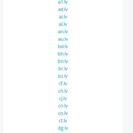
a1.lv
ad.lv
ai.lv
al.lv
an.lv
au.lv
bd.lv
bh.lv
bn.lv
br.lv
bz.lv
cf.lv
ch.lv
cj.lv
cn.lv
co.lv
ct.lv
dg.lv