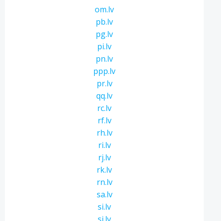
om.lv
pb.lv
pg.lv
pi.lv
pn.lv
ppp.lv
pr.lv
qq.lv
rc.lv
rf.lv
rh.lv
ri.lv
rj.lv
rk.lv
rn.lv
sa.lv
si.lv
sj.lv