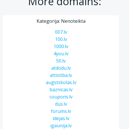
More domains:
Kategorija: Nenoteikta
007.lv
100.lv
1000.lv
4you.lv
50.lv
atdodu.lv
attistiba.lv
augstskolas.lv
baznicas.lv
coupons.lv
dus.lv
forums.lv
idejas.lv
igaunija.lv