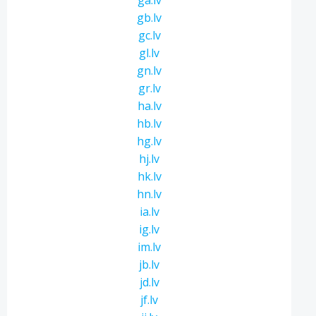
ga.lv
gb.lv
gc.lv
gl.lv
gn.lv
gr.lv
ha.lv
hb.lv
hg.lv
hj.lv
hk.lv
hn.lv
ia.lv
ig.lv
im.lv
jb.lv
jd.lv
jf.lv