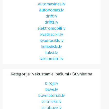
automasinas.lv
autonomas.lv
drift.lv
drifts.lv
elektromobili.lv
kvadracikli.lv
kvadracikls.lv
lietiediski.lv
taksi.lv
taksometri.lv
Kategorija: Nekustamie īpašumi / Būvniecība
biroji.lv
buve.lv
buvmateriali.lv
celtnieks.lv
celubuve.lv