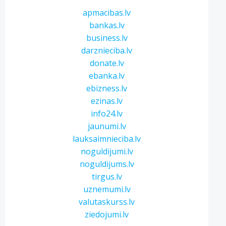
apmacibas.lv
bankas.lv
business.lv
darznieciba.lv
donate.lv
ebanka.lv
ebizness.lv
ezinas.lv
info24.lv
jaunumi.lv
lauksaimnieciba.lv
noguldijumi.lv
noguldijums.lv
tirgus.lv
uznemumi.lv
valutaskurss.lv
ziedojumi.lv