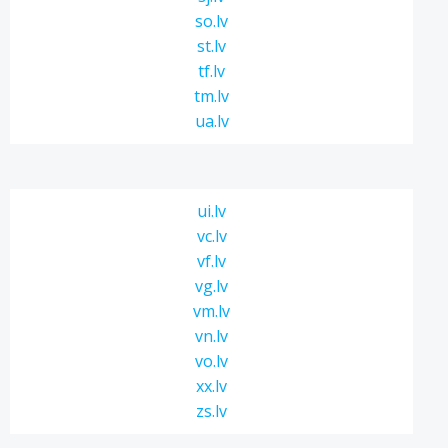
so.lv
st.lv
tf.lv
tm.lv
ua.lv
ui.lv
vc.lv
vf.lv
vg.lv
vm.lv
vn.lv
vo.lv
xx.lv
zs.lv